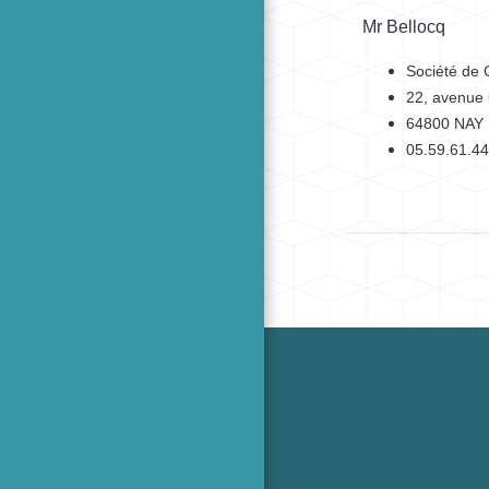
Mr Bellocq
Société de
22, avenue 
64800 NAY
05.59.61.44