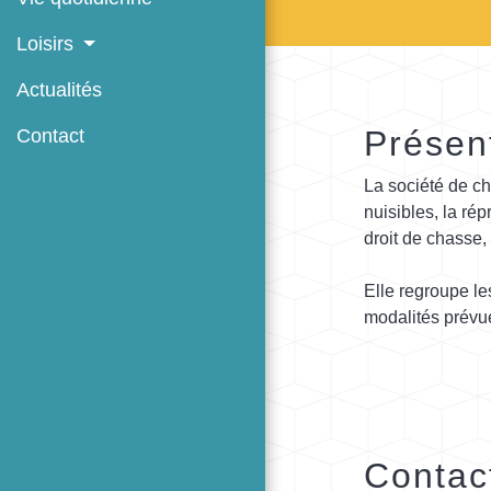
Loisirs
Actualités
Présent
Contact
La société de ch
nuisibles, la rép
droit de chasse,
Elle regroupe l
modalités prévue
Contac